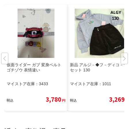
仮面ライダー ガブ 変身ベルト
新品 アルジ－◆フ－ディコ－デ
ゴチゾウ 表情違い
セット 130
マイストア在庫：
3433
マイストア在庫：
1011
3,780
3,269
税込
円
税込
円