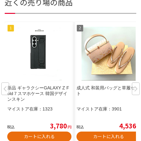
近くの売り場の商品
新品 ギャラクシーGALAXY Z F
成人式 和装用バッグと草履セッ
old７スマホケース 韓国デザイ
ト
ンスキン
マイストア在庫：
1323
マイストア在庫：
3901
3,780
4,536
税込
円
税込
円
カートに入れる
カートに入れる